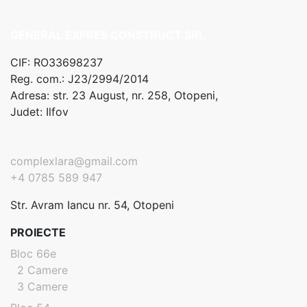
GENERAL EXPRES CONSTRUCT SRL
CIF: RO33698237
Reg. com.: J23/2994/2014
Adresa: str. 23 August, nr. 258, Otopeni,
Judet: Ilfov
complexlara@gmail.com
+4 0785 589 947
Str. Avram Iancu nr. 54, Otopeni
PROIECTE
Bloc 66e
2 Camere
3 Camere