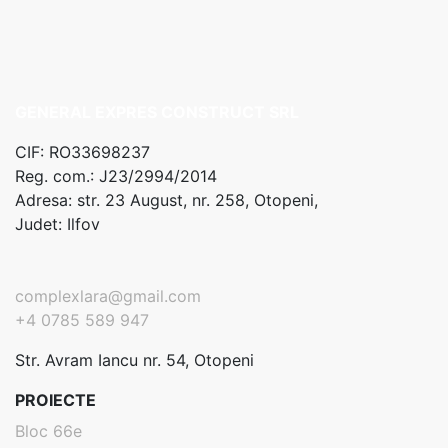
GENERAL EXPRES CONSTRUCT SRL
CIF: RO33698237
Reg. com.: J23/2994/2014
Adresa: str. 23 August, nr. 258, Otopeni,
Judet: Ilfov
complexlara@gmail.com
+4 0785 589 947
Str. Avram Iancu nr. 54, Otopeni
PROIECTE
Bloc 66e