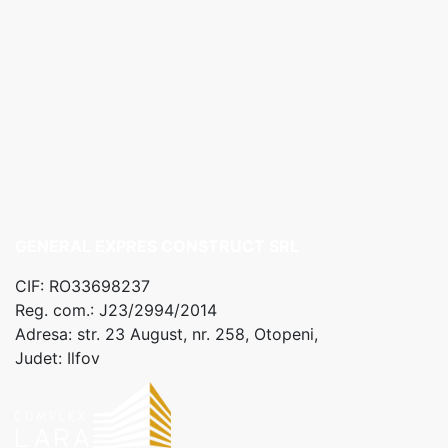
Complex Lara, str. 23
august 258 C1, Otopeni,
14 ap
98,200€
+ TVA
1 Dormitor
1 Baie
2
59.7 m
GENERAL EXPRES CONSTRUCT SRL
CIF: RO33698237
Reg. com.: J23/2994/2014
Adresa: str. 23 August, nr. 258, Otopeni,
Judet: Ilfov