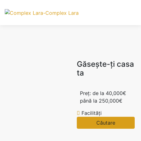
DE VANZARE
AVRAM IANCU 66E PROIECT NOU
Găsește-ți casa
ta
Complex Lara, str. Avram
Preț:
de la
40,000€
Iancu 66e, Otopeni, 53
până la
250,000€
ap etajul 3
Facilități
78,430€
+ TVA
1 Dormitor
1 Baie
Căutare
2
49.8 m
DE VANZARE